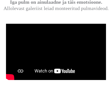
Iga pulm on ainulaadne ja täis emotsioone.
Allolevast galeriist leiad monteeritud pulmavideod.