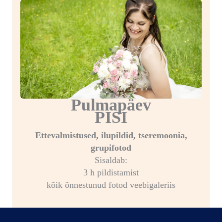
Pulmapäev
PISI
Ettevalmistused, ilupildid, tseremoonia,
grupifotod
Sisaldab:
3 h pildistamist
kõik õnnestunud fotod veebigaleriis
280€ / 300€