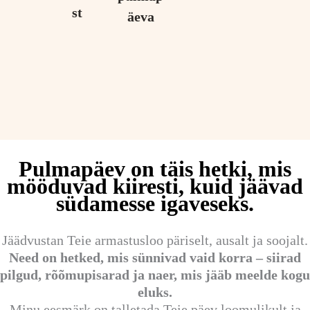
st
äeva
Pulmapäev on täis hetki, mis
mööduvad kiiresti, kuid jäävad
südamesse igaveseks.
Jäädvustan Teie armastusloo päriselt, ausalt ja soojalt.
Need on hetked, mis sünnivad vaid korra – siirad
pilgud, rõõmupisarad ja naer, mis jääb meelde kogu
eluks.
Minu eesmärk on talletada Teie päev loomulikult ja