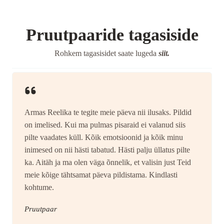
Pruutpaaride tagasiside
Rohkem tagasisidet saate lugeda
siit.
Armas Reelika te tegite meie päeva nii ilusaks. Pildid
on imelised. Kui ma pulmas pisaraid ei valanud siis
pilte vaadates küll. Kõik emotsioonid ja kõik minu
inimesed on nii hästi tabatud. Hästi palju üllatus pilte
ka. Aitäh ja ma olen väga õnnelik, et valisin just Teid
meie kõige tähtsamat päeva pildistama. Kindlasti
kohtume.
Pruutpaar