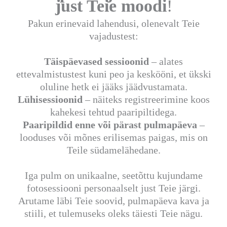
just Teie moodi
!
Pakun erinevaid lahendusi, olenevalt Teie
vajadustest:
Täispäevased sessioonid
– alates
ettevalmistustest kuni peo ja keskööni, et ükski
oluline hetk ei jääks jäädvustamata.
Lühisessioonid
– näiteks registreerimine koos
kahekesi tehtud paaripiltidega.
Paaripildid enne või pärast pulmapäeva
–
looduses või mõnes erilisemas paigas, mis on
Teile südamelähedane.
Iga pulm on unikaalne, seetõttu kujundame
fotosessiooni personaalselt just Teie järgi.
Arutame läbi Teie soovid, pulmapäeva kava ja
stiili, et tulemuseks oleks täiesti Teie nägu.