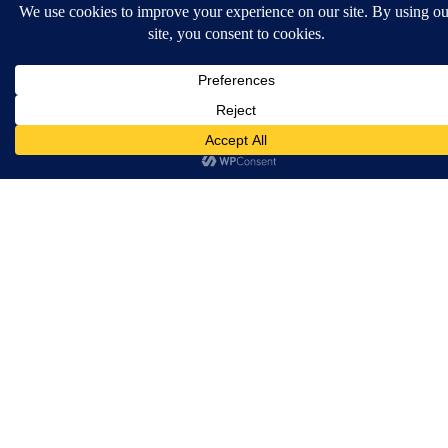
Broneeri kohe
Pulmapäev
KESKMINE
Ettevalmistused, ilupildid, tseremoonia,
grupifotod, peopildid kuni 3h
Sisaldab:
7-9 h pildistamist