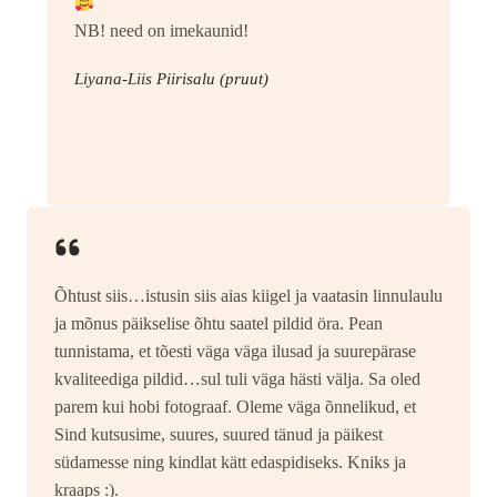
NB! need on imekaunid!
Liyana-Liis Piirisalu (pruut)
Õhtust siis…istusin siis aias kiigel ja vaatasin linnulaulu
ja mõnus päikselise õhtu saatel pildid öra. Pean
tunnistama, et tõesti väga väga ilusad ja suurepärase
kvaliteediga pildid…sul tuli väga hästi välja. Sa oled
parem kui hobi fotograaf. Oleme väga õnnelikud, et
Sind kutsusime, suures, suured tänud ja päikest
südamesse ning kindlat kätt edaspidiseks. Kniks ja
kraaps :).