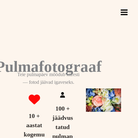
Skip
to
content
Pulmafotograaf
Teie pulmapäev möödub kiiresti
— fotod jäävad igaveseks.
100 +
10 +
jäädvus
aastat
tatud
kogemu
pulmap