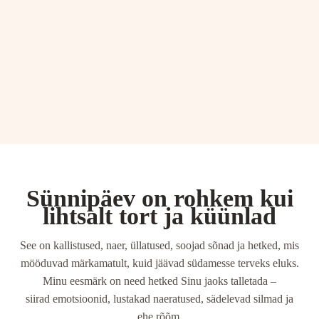
Sünnipäev on rohkem kui
lihtsalt tort ja küünlad
See on kallistused, naer, üllatused, soojad sõnad ja hetked, mis
mööduvad märkamatult, kuid jäävad südamesse terveks eluks.
Minu eesmärk on need hetked Sinu jaoks talletada –
siirad emotsioonid, lustakad naeratused, sädelevad silmad ja
ehe rõõm.