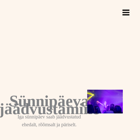
Skip
to
content
Sünnipäeva
jäädvustamine
Iga sünnipäev saab jäädvustatud
ehedalt, rõõmsalt ja päriselt.