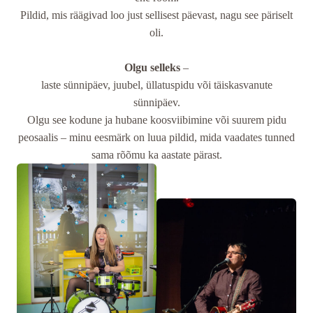
Pildid, mis räägivad loo just sellisest päevast, nagu see päriselt
oli.
Olgu selleks
–
laste sünnipäev, juubel, üllatuspidu või täiskasvanute
sünnipäev.
Olgu see kodune ja hubane koosviibimine või suurem pidu
peosaalis – minu eesmärk on luua pildid, mida vaadates tunned
sama rõõmu ka aastate pärast.