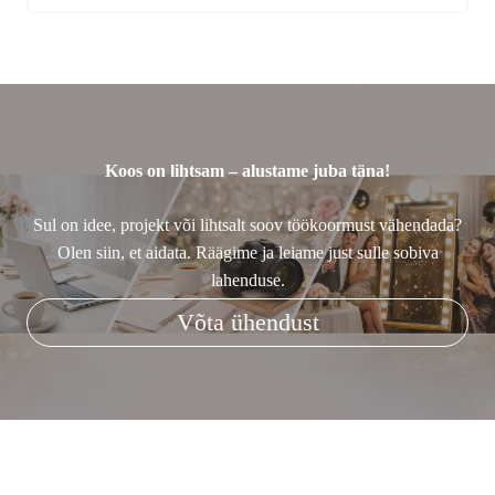
Koos on lihtsam – alustame juba täna!
Sul on idee, projekt või lihtsalt soov töökoormust vähendada?
Olen siin, et aidata. Räägime ja leiame just sulle sobiva
lahenduse.
Võta ühendust