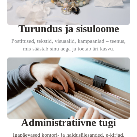
Turundus ja sisuloome
Postitused, tekstid, visuaalid, kampaaniad – teenus,
mis säästab sinu aega ja toetab äri kasvu.
Administratiivne tugi
Igapäevased kontori- ja haldusülesanded, e-kirjad,