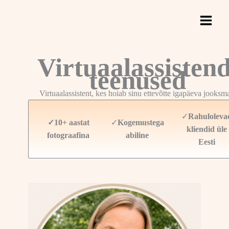
Skip
to
content
Virtuaalassistend
teenused
Virtuaalassistent, kes hoiab sinu ettevõtte igapäeva jooksm
✓
Rahuloleva
✓10+ aastat
✓
Kogemustega
kliendid üle
fotograafina
abiline
Eesti