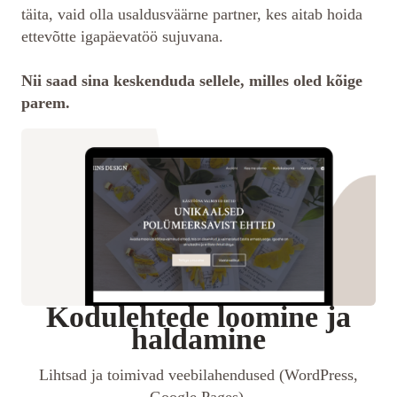
täita, vaid olla usaldusväärne partner, kes aitab hoida
ettevõtte igapäevatöö sujuvana.
Nii saad sina keskenduda sellele, milles oled kõige
parem.
Kodulehtede loomine ja
haldamine
Lihtsad ja toimivad veebilahendused (WordPress,
Google Pages),